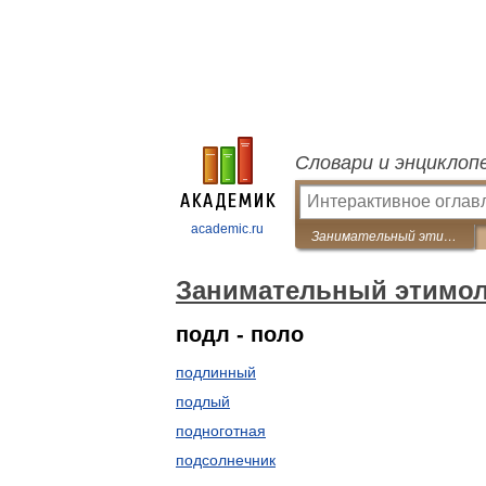
Словари и энциклоп
academic.ru
Занимательный этимологический словарь
Занимательный этимол
подл - поло
подлинный
подлый
подноготная
подсолнечник