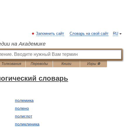
Запомнить сайт
Словарь на свой сайт
RU
едии на Академике
Толкования
Переводы
Книги
Игры ⚽
огический словарь
полемика
полено
полиглот
поликлиника