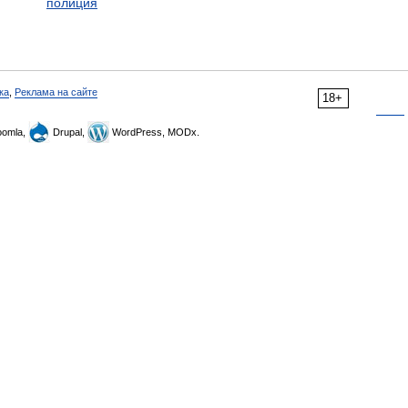
полиция
ка
,
Реклама на сайте
18+
omla,
Drupal,
WordPress, MODx.